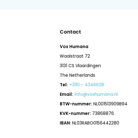
Contact
Vox Humana
Waalstraat 72
3131 CS Vlaardingen
The Netherlands
Tel:
+3110 - 4346628
Email:
info@voxhumana.nl
BTW-nummer:
NL001513909B94
KVK-nummer:
73868876
IBAN:
NL03RABO0156442280