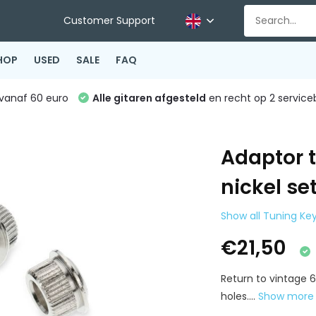
Customer Support
HOP
USED
SALE
FAQ
vanaf 60 euro
Alle gitaren afgesteld
en recht op 2 service
Adaptor 
nickel se
Show all Tuning Ke
€21,50
Return to vintage 
holes....
Show mor