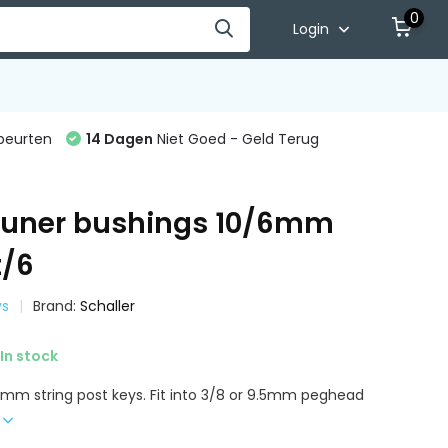
0
Login
beurten
14 Dagen
Niet Goed - Geld Terug
tuner bushings 10/6mm
t/6
ys
Brand:
Schaller
In stock
6mm string post keys. Fit into 3/8 or 9.5mm peghead
e