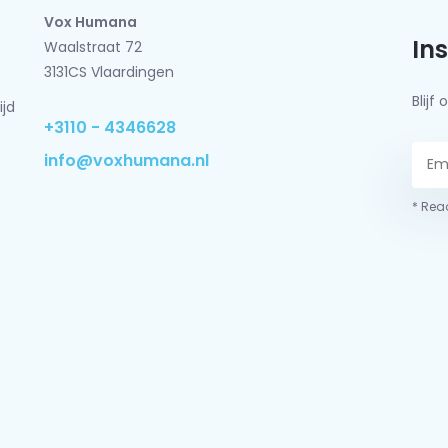
Vox Humana
In
Waalstraat 72
3131CS Vlaardingen
Blij
ijd
+3110 - 4346628
info@voxhumana.nl
* Read