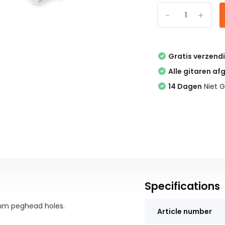
-
+
Gratis verzend
Alle gitaren af
14 Dagen
Niet G
Specifications
5mm peghead holes.
Article number