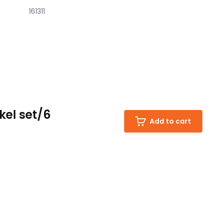
161311
el set/6
Add to cart