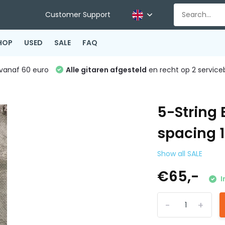
Customer Support
HOP
USED
SALE
FAQ
vanaf 60 euro
Alle gitaren afgesteld
en recht op 2 service
5-String 
spacing
Show all SALE
€65,-
I
-
+