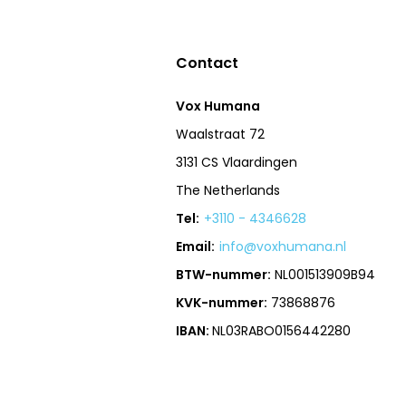
Contact
Vox Humana
Waalstraat 72
3131 CS Vlaardingen
The Netherlands
Tel:
+3110 - 4346628
Email:
info@voxhumana.nl
BTW-nummer:
NL001513909B94
KVK-nummer:
73868876
IBAN:
NL03RABO0156442280