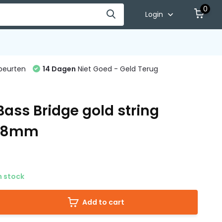
0
Login
beurten
14 Dagen
Niet Goed - Geld Terug
Bass Bridge gold string
 18mm
n stock
Add to cart