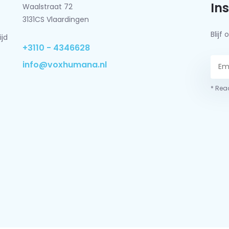
In
Waalstraat 72
3131CS Vlaardingen
Blij
ijd
+3110 - 4346628
info@voxhumana.nl
* Read