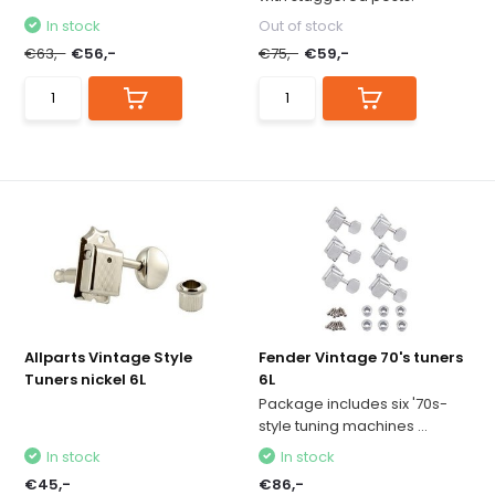
In stock
Out of stock
€63,-
€56,-
€75,-
€59,-
Allparts Vintage Style
Fender Vintage 70's tuners
Tuners nickel 6L
6L
Package includes six '70s-
style tuning machines ...
In stock
In stock
€45,-
€86,-