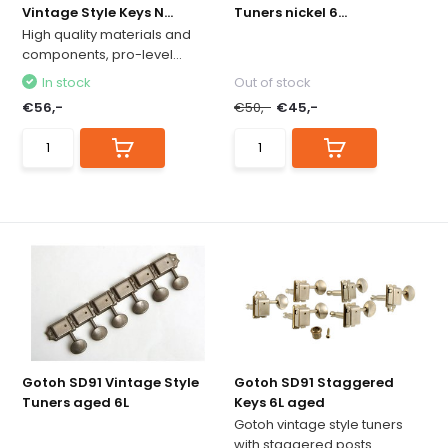
Vintage Style Keys N...
Tuners nickel 6...
High quality materials and
components, pro-level...
In stock
Out of stock
€56,-
€50,-
€45,-
Gotoh SD91 Vintage Style
Gotoh SD91 Staggered
Tuners aged 6L
Keys 6L aged
Gotoh vintage style tuners
with staggered posts.