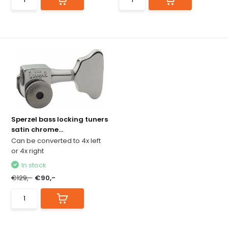
Sperzel bass locking tuners
satin chrome...
Can be converted to 4x left
or 4x right
In stock
€129,-
€90,-