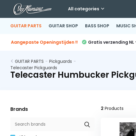
All categories
GUITAR PARTS
GUITAR SHOP
BASS SHOP
MUSIC S
Aangepaste Openingstijden !!
Gratis verzending NL
GUITAR PARTS
-
Pickguards
-
Telecaster Pickguards
Telecaster Humbucker Pickg
2
Products
Brands