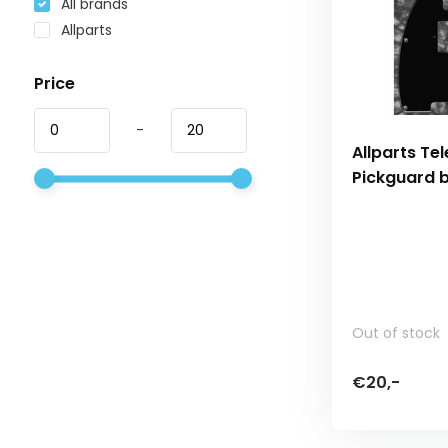
All brands
Allparts
Price
-
Allparts T
Pickguard b
Out of stock
€20,-