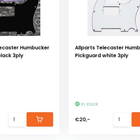
elecaster Humbucker
Allparts Telecaster Hum
lack 3ply
Pickguard white 3ply
In stock
€20,-