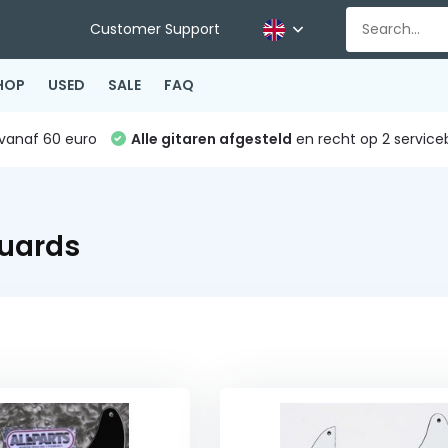
Customer Support
HOP
USED
SALE
FAQ
vanaf 60 euro
Alle gitaren afgesteld
en recht op 2 service
uards