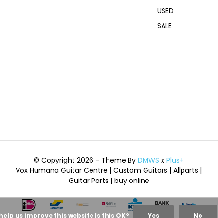
USED
SALE
© Copyright 2026 - Theme By
DMWS
x
Plus+
Vox Humana Guitar Centre | Custom Guitars | Allparts |
Guitar Parts | buy online
help us improve this website Is this OK?
Yes
No