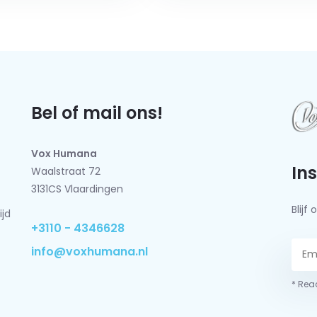
Bel of mail ons!
Vox Humana
In
Waalstraat 72
3131CS Vlaardingen
Blij
ijd
+3110 - 4346628
info@voxhumana.nl
* Read