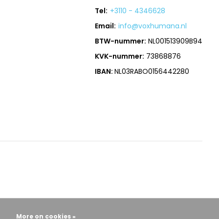
Tel:
+3110 - 4346628
Email:
info@voxhumana.nl
BTW-nummer:
NL001513909B94
KVK-nummer:
73868876
IBAN:
NL03RABO0156442280
More on cookies »