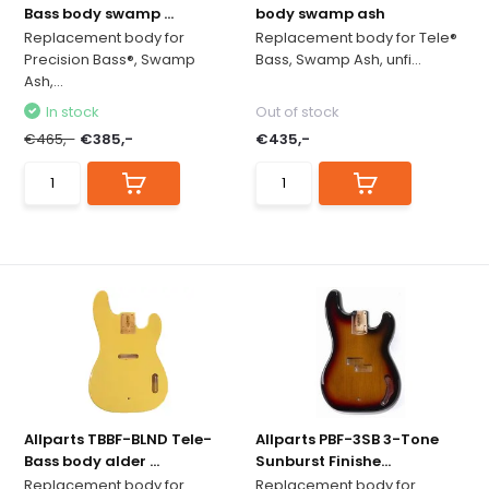
Bass body swamp ...
body swamp ash
Replacement body for
Replacement body for Tele®
Precision Bass®, Swamp
Bass, Swamp Ash, unfi...
Ash,...
In stock
Out of stock
€465,-
€385,-
€435,-
Allparts TBBF-BLND Tele-
Allparts PBF-3SB 3-Tone
Bass body alder ...
Sunburst Finishe...
Replacement body for
Replacement body for