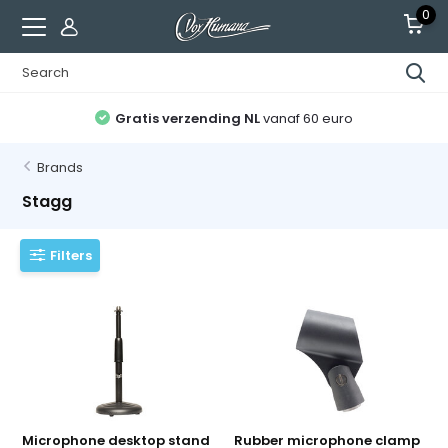
0
Gratis verzending NL
vanaf 60 euro
Brands
Stagg
Filters
Microphone desktop stand
Rubber microphone clamp