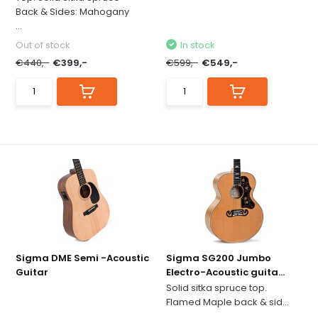
Back & Sides: Mahogany
...
Out of stock
In stock
€440,-
€399,-
€599,-
€549,-
Sigma DME Semi -Acoustic
Sigma SG200 Jumbo
Guitar
Electro-Acoustic guita...
Solid sitka spruce top.
Flamed Maple back & sid...