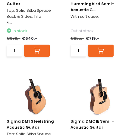
Guitar
Hummingbird Semi-
Acoustic G...
Top: Solid Sitka Spruce
Back & Sides: Tilia
With soft case.
Fi...
In stock
Out of stock
€699,-
€640,-
€835,-
€719,-
Sigma DM1 Steelstring
Sigma DMC1E Semi -
Acoustic Guitar
Acoustic Guitar
Top: Solid Sitka Spruce