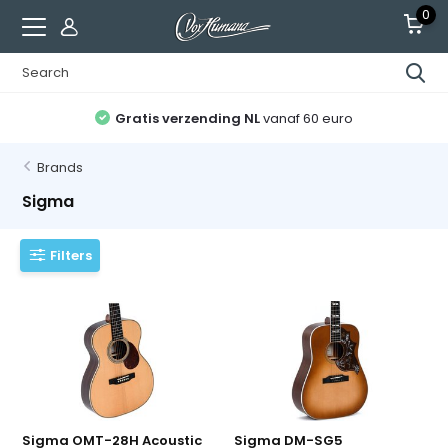
0
Gratis verzending NL
vanaf 60 euro
Brands
Sigma
Filters
Sigma OMT-28H Acoustic
Sigma DM-SG5