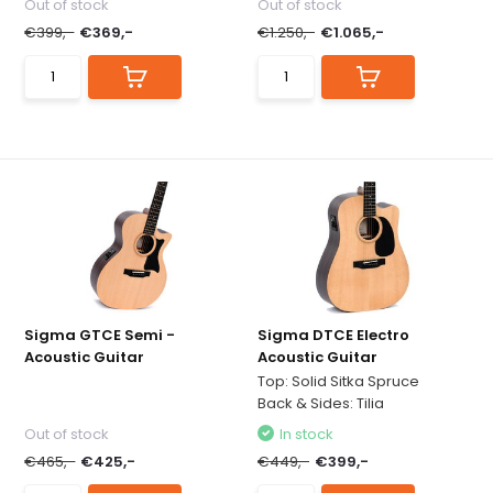
Out of stock
Out of stock
€399,-
€369,-
€1.250,-
€1.065,-
Sigma GTCE Semi -
Sigma DTCE Electro
Acoustic Guitar
Acoustic Guitar
Top: Solid Sitka Spruce
Back & Sides: Tilia
Out of stock
In stock
€465,-
€425,-
€449,-
€399,-