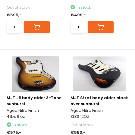
Out of stock
In stock
€595,-
€499,-
MJT JB body alder 3-Tone
MJT Strat body alder black
sunburst
over sunburst
Aged Nitro Finish
Aged Nitro Finish
4 lbs 9 oz
3LBS 12OZ
In stock
Out of stock
€575,-
€550,-