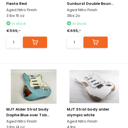
Fiesta Red
Sunburst Double Boun...
Aged Nitro Finish
Aged Nitro Finish
3 lbs 15 oz
3lbs 2o
In stock
In stock
€599,-
€695,-
MJT Alder Strat body
MJT Strat body alder
Daphe Blue over Tob...
olympic white
Aged Nitro Finish
Aged Nitro Finish
3 lbs 14 oz
4 lbs