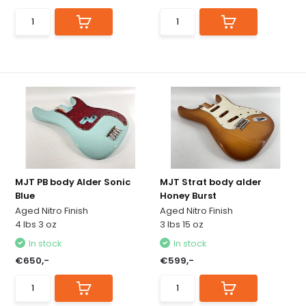
MJT PB body Alder Sonic
MJT Strat body alder
Blue
Honey Burst
Aged Nitro Finish
Aged Nitro Finish
4 lbs 3 oz
3 lbs 15 oz
In stock
In stock
€650,-
€599,-