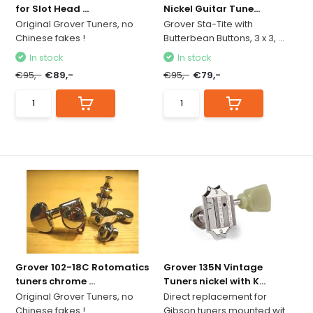
for Slot Head ...
Nickel Guitar Tune...
Original Grover Tuners, no
Grover Sta-Tite with
Chinese fakes !
Butterbean Buttons, 3 x 3, ...
In stock
In stock
€95,-
€89,-
€95,-
€79,-
Grover 102-18C Rotomatics
Grover 135N Vintage
tuners chrome ...
Tuners nickel with K...
Original Grover Tuners, no
Direct replacement for
Chinese fakes !
Gibson tuners mounted wit...