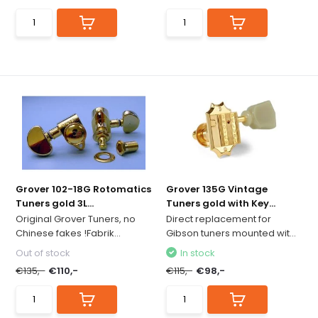
Grover 102-18G Rotomatics
Grover 135G Vintage
Tuners gold 3L...
Tuners gold with Key...
Original Grover Tuners, no
Direct replacement for
Chinese fakes !Fabrik...
Gibson tuners mounted wit...
Out of stock
In stock
€135,-
€110,-
€115,-
€98,-