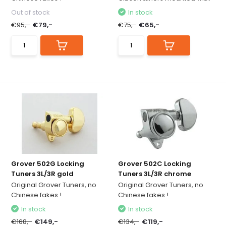
Out of stock
In stock
€95,-
€79,-
€75,-
€65,-
Grover 502G Locking
Grover 502C Locking
Tuners 3L/3R gold
Tuners 3L/3R chrome
Original Grover Tuners, no
Original Grover Tuners, no
Chinese fakes !
Chinese fakes !
In stock
In stock
€168,-
€149,-
€134,-
€119,-