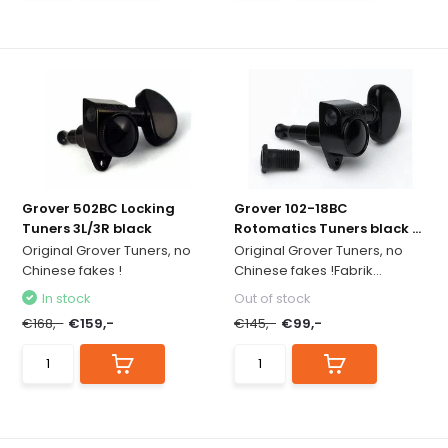
Grover 502BC Locking
Grover 102-18BC
Tuners 3L/3R black
Rotomatics Tuners black ...
Original Grover Tuners, no
Original Grover Tuners, no
Chinese fakes !
Chinese fakes !Fabrik...
In stock
Out of stock
€168,-
€159,-
€145,-
€99,-