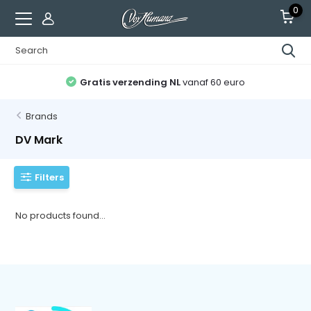
0
Gratis verzending NL
vanaf 60 euro
Brands
DV Mark
Filters
No products found...